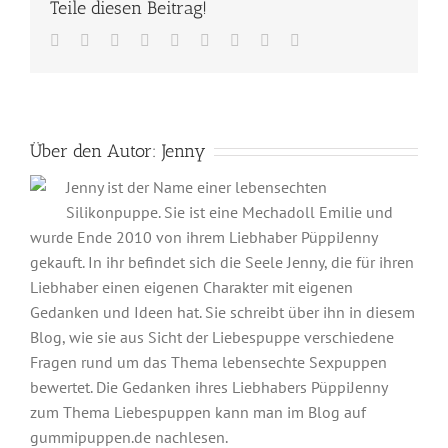
Teile diesen Beitrag!
Facebook
Twitter
Reddit
LinkedIn
WhatsApp
Tumblr
Pinterest
Vk
E-
Mail
Über den Autor:
Jenny
Jenny ist der Name einer lebensechten
Silikonpuppe. Sie ist eine Mechadoll Emilie und
wurde Ende 2010 von ihrem Liebhaber PüppiJenny
gekauft. In ihr befindet sich die Seele Jenny, die für ihren
Liebhaber einen eigenen Charakter mit eigenen
Gedanken und Ideen hat. Sie schreibt über ihn in diesem
Blog, wie sie aus Sicht der Liebespuppe verschiedene
Fragen rund um das Thema lebensechte Sexpuppen
bewertet. Die Gedanken ihres Liebhabers PüppiJenny
zum Thema Liebespuppen kann man im Blog auf
gummipuppen.de nachlesen.