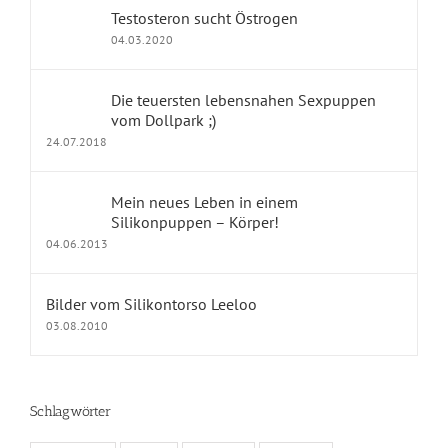
Testosteron sucht Östrogen
Erfahrungsberichte
04.03.2020
dollpark Shop
Die teuersten lebensnahen Sexpuppen
vom Dollpark ;)
24.07.2018
KONTAKT
Mein neues Leben in einem
Impressum
Silikonpuppen – Körper!
04.06.2013
Kontakt
Datenschutz
Bilder vom Silikontorso Leeloo
03.08.2010
Fragen und Antworten
Schlagwörter
KALENDER