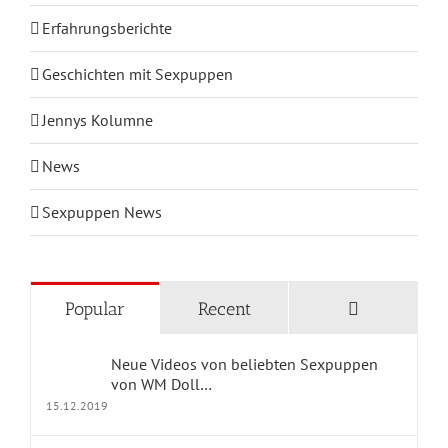
Erfahrungsberichte
Geschichten mit Sexpuppen
Jennys Kolumne
News
Sexpuppen News
KATEGORIEN
Comments
Popular
Recent
Blog Home
Neue Videos von beliebten Sexpuppen
Geschichten mit Sexpuppen
von WM Doll…
15.12.2019
Jennys Kolumne