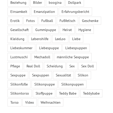
Beziehung
Bilder
boogina
Dollpark
August 2026
Einsamkeit
Emanzipation
Erfahrungsbericht
M
D
M
D
F
S
S
1
2
Erotik
Fotos
Fußball
Fußfetisch
Geschenke
3
4
5
6
7
8
9
Gesellschaft
Gummipuppe
Heirat
Hygiene
10
11
12
13
14
15
16
Kleidung
Lebenshilfe
LeeLoo
Liebe
17
18
19
20
21
22
23
24
25
26
27
28
29
30
Liebeskummer
Liebespuppe
Liebespuppen
31
Lustmuschi
Mechadoll
männliche Sexpuppe
« Juni
Pflege
Real Doll
Scheidung
Sex
Sex Doll
Sexpuppe
Sexpuppen
Sexualität
Silikon
DER DOLLPARK GMBH – SHOWROOM
Silikonfüße
Silikonpuppe
Silikonpuppen
Silikontorso
Stoffpuppe
Teddy Babe
Teddybabe
Torso
Video
Weihnachten