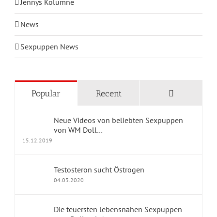
Jennys Kolumne
News
Sexpuppen News
KATEGORIEN
Comments
Popular
Recent
Blog Home
Neue Videos von beliebten Sexpuppen
Geschichten mit Sexpuppen
von WM Doll…
15.12.2019
Jennys Kolumne
Testosteron sucht Östrogen
Erfahrungsberichte
04.03.2020
dollpark Shop
Die teuersten lebensnahen Sexpuppen