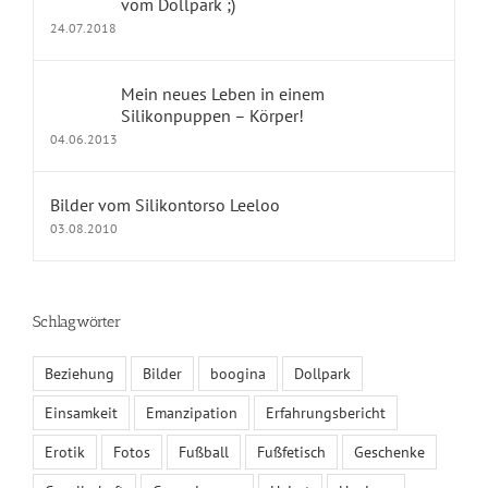
vom Dollpark ;)
24.07.2018
KONTAKT
Mein neues Leben in einem
Impressum
Silikonpuppen – Körper!
04.06.2013
Kontakt
Datenschutz
Bilder vom Silikontorso Leeloo
03.08.2010
Fragen und Antworten
Schlagwörter
KALENDER
Beziehung
Bilder
boogina
Dollpark
August 2026
Einsamkeit
Emanzipation
Erfahrungsbericht
M
D
M
D
F
S
S
1
2
Erotik
Fotos
Fußball
Fußfetisch
Geschenke
3
4
5
6
7
8
9