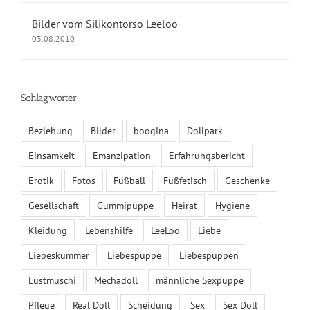
dollpark Shop
Bilder vom Silikontorso Leeloo
03.08.2010
KONTAKT
Schlagwörter
Impressum
Beziehung
Bilder
boogina
Dollpark
Kontakt
Einsamkeit
Emanzipation
Erfahrungsbericht
Datenschutz
Erotik
Fotos
Fußball
Fußfetisch
Geschenke
Fragen und Antworten
Gesellschaft
Gummipuppe
Heirat
Hygiene
Kleidung
Lebenshilfe
LeeLoo
Liebe
Liebeskummer
Liebespuppe
Liebespuppen
KALENDER
Lustmuschi
Mechadoll
männliche Sexpuppe
August 2026
Pflege
Real Doll
Scheidung
Sex
Sex Doll