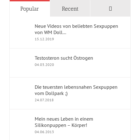
Comments
Popular
Recent
Neue Videos von beliebten Sexpuppen
von WM Doll…
15.12.2019
Testosteron sucht Östrogen
04.03.2020
KATEGORIEN
Die teuersten lebensnahen Sexpuppen
Blog Home
vom Dollpark ;)
24.07.2018
Geschichten mit Sexpuppen
Mein neues Leben in einem
Jennys Kolumne
Silikonpuppen – Körper!
04.06.2013
Erfahrungsberichte