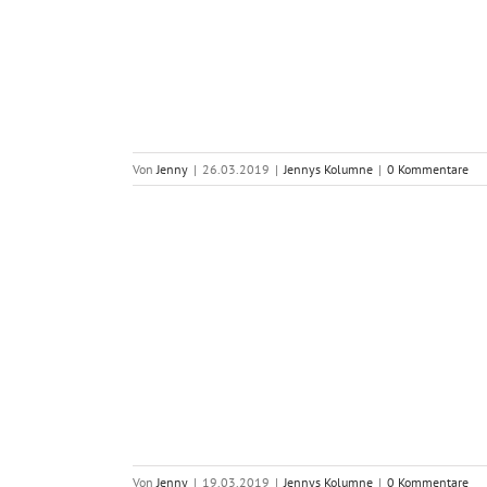
Von
Jenny
|
26.03.2019
|
Jennys Kolumne
|
0 Kommentare
Von
Jenny
|
19.03.2019
|
Jennys Kolumne
|
0 Kommentare