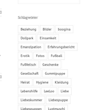
Schlagwörter
Beziehung
Bilder
boogina
Dollpark
Einsamkeit
Emanzipation
Erfahrungsbericht
,
Erotik
Fotos
Fußball
Fußfetisch
Geschenke
Gesellschaft
Gummipuppe
Heirat
Hygiene
Kleidung
Lebenshilfe
LeeLoo
Liebe
Liebeskummer
Liebespuppe
Liebespuppen
Lustmuschi