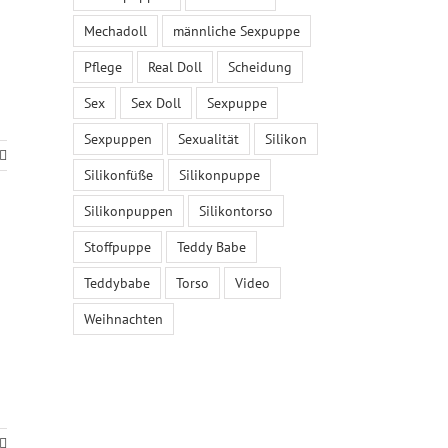
Mechadoll
männliche Sexpuppe
Pflege
Real Doll
Scheidung
Sex
Sex Doll
Sexpuppe
Sexpuppen
Sexualität
Silikon
Silikonfüße
Silikonpuppe
Silikonpuppen
Silikontorso
Stoffpuppe
Teddy Babe
Teddybabe
Torso
Video
Weihnachten