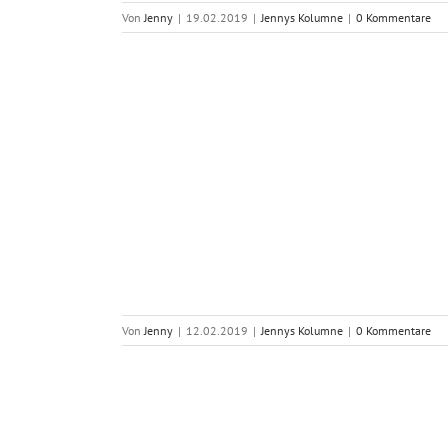
Von
Jenny
|
19.02.2019
|
Jennys Kolumne
|
0 Kommentare
KATEGORIEN
KONTA
Blog Home
Imp
Geschichten mit Sexpuppen
Kont
Jennys Kolumne
Date
Von
Jenny
|
12.02.2019
|
Jennys Kolumne
|
0 Kommentare
Erfahrungsberichte
Frag
dollpark Shop