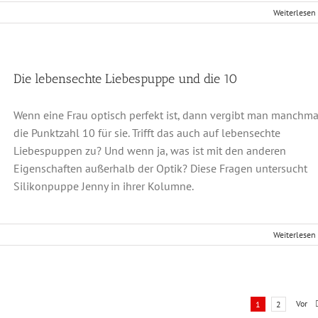
Weiterlesen
Die lebensechte Liebespuppe und die 10
Wenn eine Frau optisch perfekt ist, dann vergibt man manchma
KT
KALENDER
die Punktzahl 10 für sie. Trifft das auch auf lebensechte
Liebespuppen zu? Und wenn ja, was ist mit den anderen
ressum
August 2026
Eigenschaften außerhalb der Optik? Diese Fragen untersucht
M
D
M
D
F
S
Silikonpuppe Jenny in ihrer Kolumne.
akt
1
3
4
5
6
7
8
nschutz
10
11
12
13
14
15
Weiterlesen
17
18
19
20
21
22
en und Antworten
24
25
26
27
28
29
31
Vor
1
2
« Juni