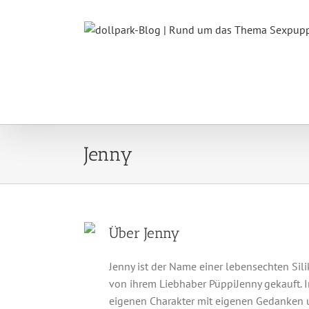
Zum
Inhalt
springen
Jenny
Über
Jenny
Jenny ist der Name einer lebensechten Si
von ihrem Liebhaber PüppiJenny gekauft. In
eigenen Charakter mit eigenen Gedanken un