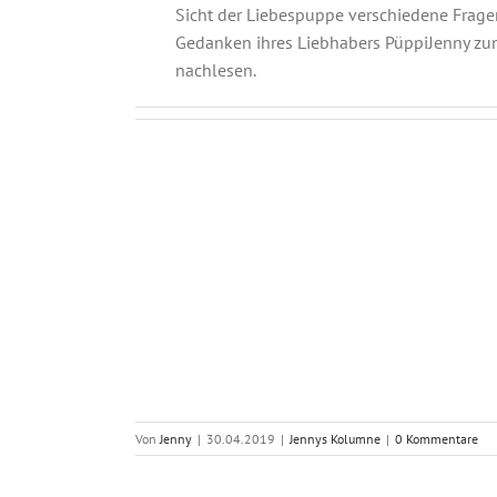
Sicht der Liebespuppe verschiedene Frag
Gedanken ihres Liebhabers PüppiJenny 
nachlesen.
Von
Jenny
|
30.04.2019
|
Jennys Kolumne
|
0 Kommentare