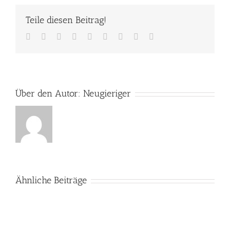
Teile diesen Beitrag!
Facebook
Twitter
Reddit
LinkedIn
WhatsApp
Tumblr
Pinterest
Vk
E-
Mail
Über den Autor:
Neugieriger
Ähnliche Beiträge