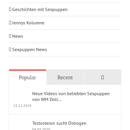
Geschichten mit Sexpuppen
Jennys Kolumne
News
Sexpuppen News
KATEGORIEN
Comments
Popular
Recent
Blog Home
Neue Videos von beliebten Sexpuppen
Geschichten mit Sexpuppen
von WM Doll…
15.12.2019
Jennys Kolumne
Testosteron sucht Östrogen
Erfahrungsberichte
04.03.2020