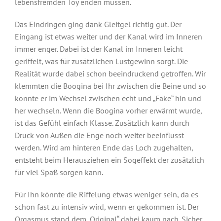
lebensfremden Toy enden müssen.
Das Eindringen ging dank Gleitgel richtig gut. Der
Eingang ist etwas weiter und der Kanal wird im Inneren
immer enger. Dabei ist der Kanal im Inneren leicht
geriffelt, was für zusätzlichen Lustgewinn sorgt. Die
Realität wurde dabei schon beeindruckend getroffen. Wir
klemmten die Boogina bei Ihr zwischen die Beine und so
konnte er im Wechsel zwischen echt und „Fake“ hin und
her wechseln. Wenn die Boogina vorher erwärmt wurde,
ist das Gefühl einfach Klasse. Zusätzlich kann durch
Druck von Außen die Enge noch weiter beeinflusst
werden. Wird am hinteren Ende das Loch zugehalten,
entsteht beim Herausziehen ein Sogeffekt der zusätzlich
für viel Spaß sorgen kann.
Für Ihn könnte die Riffelung etwas weniger sein, da es
schon fast zu intensiv wird, wenn er gekommen ist. Der
Orgasmus stand dem „Original“ dabei kaum nach. Sicher