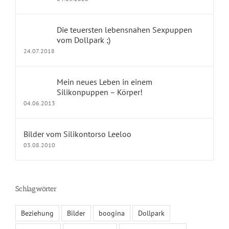
dollpark Shop
Die teuersten lebensnahen Sexpuppen
vom Dollpark ;)
24.07.2018
KONTAKT
Mein neues Leben in einem
Impressum
Silikonpuppen – Körper!
04.06.2013
Kontakt
Datenschutz
Bilder vom Silikontorso Leeloo
03.08.2010
Fragen und Antworten
Schlagwörter
KALENDER
Beziehung
Bilder
boogina
Dollpark
August 2026