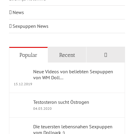
News
Sexpuppen News
KATEGORIEN
Comments
Popular
Recent
Blog Home
Neue Videos von beliebten Sexpuppen
Geschichten mit Sexpuppen
von WM Doll…
15.12.2019
Jennys Kolumne
Testosteron sucht Östrogen
Erfahrungsberichte
04.03.2020
dollpark Shop
Die teuersten lebensnahen Sexpuppen
vom Dollpark ;)