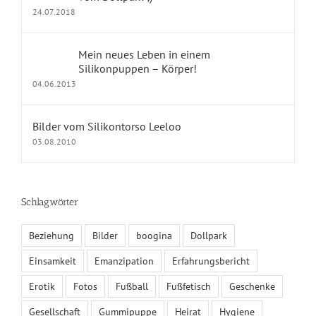
24.07.2018
KONTAKT
Mein neues Leben in einem
Impressum
Silikonpuppen – Körper!
04.06.2013
Kontakt
Datenschutz
Bilder vom Silikontorso Leeloo
03.08.2010
Fragen und Antworten
Schlagwörter
KALENDER
Beziehung
Bilder
boogina
Dollpark
August 2026
Einsamkeit
Emanzipation
Erfahrungsbericht
M
D
M
D
F
S
S
1
2
Erotik
Fotos
Fußball
Fußfetisch
Geschenke
3
4
5
6
7
8
9
Gesellschaft
Gummipuppe
Heirat
Hygiene