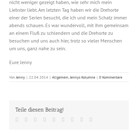
nicht weniger gezeigt haben, wie sehr mich mein
Liebster liebt. Am letzten Tag haben wir die Drehorte
einer der Serien besucht, die ich und mein Schatz immer
abends schauen. Es war wundervoll, mit ihm gemeinsam
an einem Fluß zu schlendern und die Drehorte zu
besuchen und uns auch hier, trotz so vieler Menschen
um uns, ganz nahe zu sein.
Eure Jenny
Von
Jenny
|
22.04.2014
|
Allgemein
,
Jennys Kolumne
|
0 Kommentare
Teile diesen Beitrag!
Facebook
Twitter
Reddit
LinkedIn
WhatsApp
Tumblr
Pinterest
Vk
E-
Mail