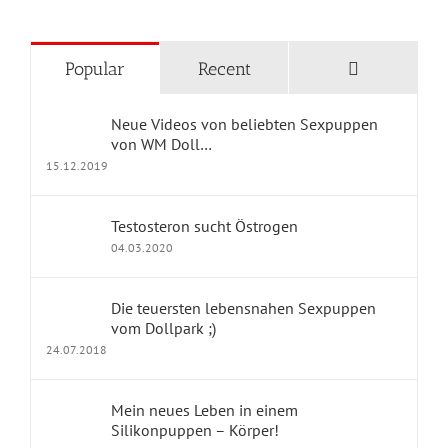
KATEGORIEN
Comments
Popular
Recent
Blog Home
Neue Videos von beliebten Sexpuppen
Geschichten mit Sexpuppen
von WM Doll…
15.12.2019
Jennys Kolumne
Testosteron sucht Östrogen
Erfahrungsberichte
04.03.2020
dollpark Shop
Die teuersten lebensnahen Sexpuppen
vom Dollpark ;)
24.07.2018
KONTAKT
Mein neues Leben in einem
Impressum
Silikonpuppen – Körper!