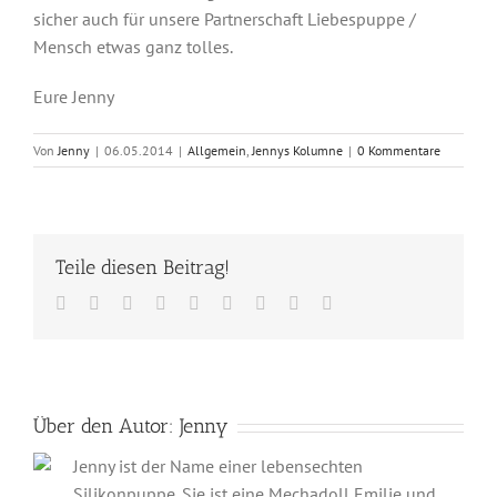
sicher auch für unsere Partnerschaft Liebespuppe /
Mensch etwas ganz tolles.
Eure Jenny
Von
Jenny
|
06.05.2014
|
Allgemein
,
Jennys Kolumne
|
0 Kommentare
Teile diesen Beitrag!
Facebook
Twitter
Reddit
LinkedIn
WhatsApp
Tumblr
Pinterest
Vk
E-
Mail
Über den Autor:
Jenny
Jenny ist der Name einer lebensechten
Silikonpuppe. Sie ist eine Mechadoll Emilie und