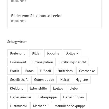
04.06.2013
Kontakt
Datenschutz
Bilder vom Silikontorso Leeloo
03.08.2010
Fragen und Antworten
Schlagwörter
KALENDER
Beziehung
Bilder
boogina
Dollpark
August 2026
Einsamkeit
Emanzipation
Erfahrungsbericht
M
D
M
D
F
S
S
1
2
Erotik
Fotos
Fußball
Fußfetisch
Geschenke
3
4
5
6
7
8
9
Gesellschaft
Gummipuppe
Heirat
Hygiene
10
11
12
13
14
15
16
Kleidung
Lebenshilfe
LeeLoo
Liebe
17
18
19
20
21
22
23
24
25
26
27
28
29
30
Liebeskummer
Liebespuppe
Liebespuppen
31
Lustmuschi
Mechadoll
männliche Sexpuppe