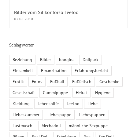
Datenschutz
Bilder vom Silikontorso Leeloo
Fragen und Antworten
03.08.2010
KALENDER
Schlagwörter
August 2026
Beziehung
Bilder
boogina
Dollpark
M
D
M
D
F
S
S
Einsamkeit
Emanzipation
Erfahrungsbericht
1
2
Erotik
Fotos
Fußball
Fußfetisch
Geschenke
3
4
5
6
7
8
9
10
11
12
13
14
15
16
Gesellschaft
Gummipuppe
Heirat
Hygiene
17
18
19
20
21
22
23
Kleidung
Lebenshilfe
LeeLoo
Liebe
24
25
26
27
28
29
30
Liebeskummer
Liebespuppe
Liebespuppen
31
« Juni
Lustmuschi
Mechadoll
männliche Sexpuppe
Pflege
Real Doll
Scheidung
Sex
Sex Doll