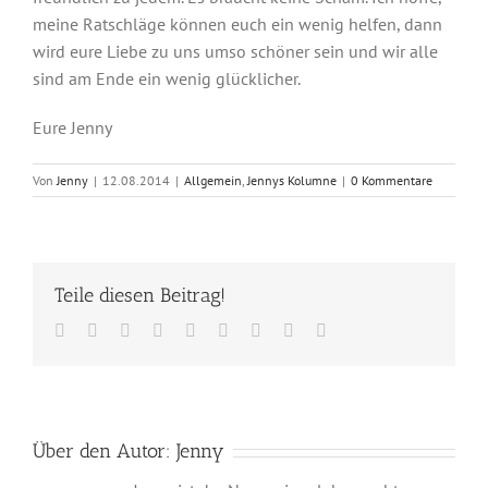
meine Ratschläge können euch ein wenig helfen, dann
wird eure Liebe zu uns umso schöner sein und wir alle
sind am Ende ein wenig glücklicher.
Eure Jenny
Von
Jenny
|
12.08.2014
|
Allgemein
,
Jennys Kolumne
|
0 Kommentare
Teile diesen Beitrag!
Facebook
Twitter
Reddit
LinkedIn
WhatsApp
Tumblr
Pinterest
Vk
E-
Mail
Über den Autor:
Jenny