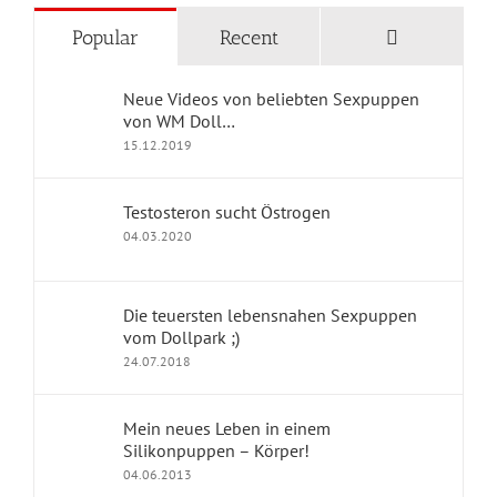
KATEGORIEN
Comments
Popular
Recent
Blog Home
Neue Videos von beliebten Sexpuppen
Geschichten mit Sexpuppen
von WM Doll…
15.12.2019
Jennys Kolumne
Erfahrungsberichte
Testosteron sucht Östrogen
04.03.2020
dollpark Shop
Die teuersten lebensnahen Sexpuppen
vom Dollpark ;)
KONTAKT
24.07.2018
Impressum
Mein neues Leben in einem
Silikonpuppen – Körper!
Kontakt
04.06.2013