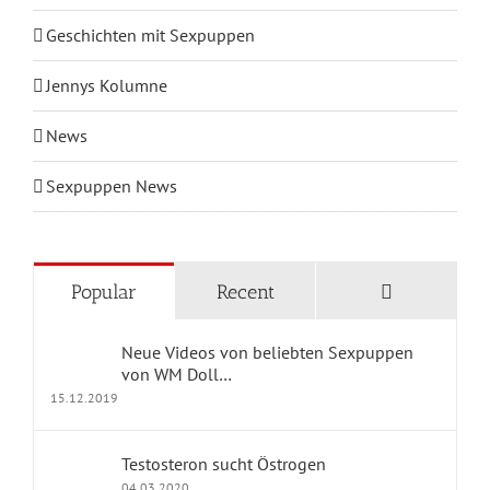
Geschichten mit Sexpuppen
Jennys Kolumne
News
Sexpuppen News
KATEGORIEN
Comments
Popular
Recent
Blog Home
Neue Videos von beliebten Sexpuppen
Geschichten mit Sexpuppen
von WM Doll…
15.12.2019
Jennys Kolumne
Testosteron sucht Östrogen
Erfahrungsberichte
04.03.2020