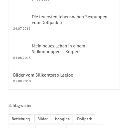
dollpark Shop
Die teuersten lebensnahen Sexpuppen
vom Dollpark ;)
24.07.2018
KONTAKT
Mein neues Leben in einem
Impressum
Silikonpuppen – Körper!
04.06.2013
Kontakt
Datenschutz
Bilder vom Silikontorso Leeloo
03.08.2010
Fragen und Antworten
Schlagwörter
KALENDER
Beziehung
Bilder
boogina
Dollpark
August 2026