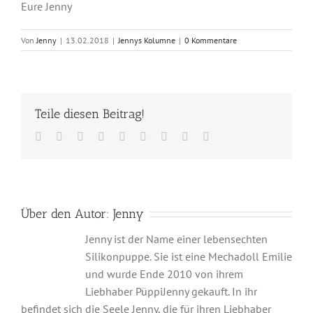
Eure Jenny
Von
Jenny
|
13.02.2018
|
Jennys Kolumne
|
0 Kommentare
Teile diesen Beitrag!
Facebook
Twitter
Reddit
LinkedIn
WhatsApp
Tumblr
Pinterest
Vk
E-
Mail
Über den Autor:
Jenny
Jenny ist der Name einer lebensechten
Silikonpuppe. Sie ist eine Mechadoll Emilie
und wurde Ende 2010 von ihrem
Liebhaber PüppiJenny gekauft. In ihr
befindet sich die Seele Jenny, die für ihren Liebhaber