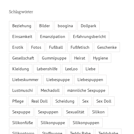
KALENDER
Schlagwörter
August 2026
Beziehung
Bilder
boogina
Dollpark
M
D
M
D
F
S
S
Einsamkeit
Emanzipation
Erfahrungsbericht
1
2
Erotik
Fotos
Fußball
Fußfetisch
Geschenke
3
4
5
6
7
8
9
10
11
12
13
14
15
16
Gesellschaft
Gummipuppe
Heirat
Hygiene
17
18
19
20
21
22
23
Kleidung
Lebenshilfe
LeeLoo
Liebe
24
25
26
27
28
29
30
Liebeskummer
Liebespuppe
Liebespuppen
31
« Juni
Lustmuschi
Mechadoll
männliche Sexpuppe
Pflege
Real Doll
Scheidung
Sex
Sex Doll
DER DOLLPARK GMBH – SHOWROOM
Sexpuppe
Sexpuppen
Sexualität
Silikon
Silikonfüße
Silikonpuppe
Silikonpuppen
Silikontorso
Stoffpuppe
Teddy Babe
Teddybabe