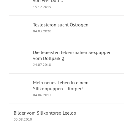
von WM Doll…
15.12.2019
Jennys Kolumne
Erfahrungsberichte
Testosteron sucht Östrogen
04.03.2020
dollpark Shop
Die teuersten lebensnahen Sexpuppen
vom Dollpark ;)
KONTAKT
24.07.2018
Impressum
Mein neues Leben in einem
Silikonpuppen – Körper!
Kontakt
04.06.2013
Datenschutz
Bilder vom Silikontorso Leeloo
Fragen und Antworten
03.08.2010