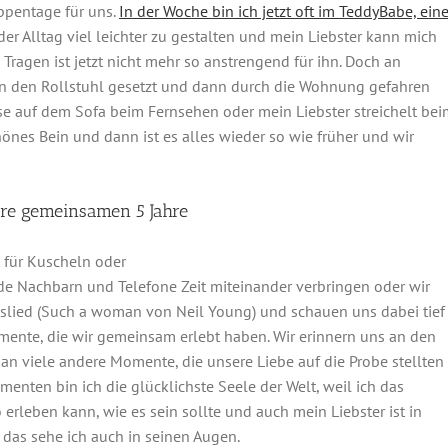
ppentage für uns.
In der Woche bin ich jetzt oft im TeddyBabe, eine
t der Alltag viel leichter zu gestalten und mein Liebster kann mich
agen ist jetzt nicht mehr so anstrengend für ihn. Doch an
in den Rollstuhl gesetzt und dann durch die Wohnung gefahren
 auf dem Sofa beim Fernsehen oder mein Liebster streichelt bei
nes Bein und dann ist es alles wieder so wie früher und wir
re gemeinsamen 5 Jahre
 für Kuscheln oder
e Nachbarn und Telefone Zeit miteinander verbringen oder wir
slied (Such a woman von Neil Young) und schauen uns dabei tief
mente, die wir gemeinsam erlebt haben. Wir erinnern uns an den
n viele andere Momente, die unsere Liebe auf die Probe stellten
enten bin ich die glücklichste Seele der Welt, weil ich das
rleben kann, wie es sein sollte und auch mein Liebster ist in
das sehe ich auch in seinen Augen.