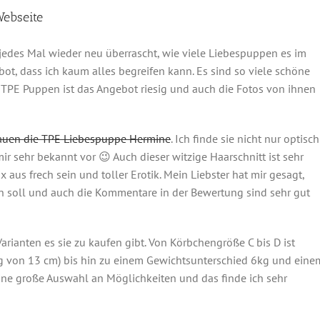
Webseite
 jedes Mal wieder neu überrascht, wie viele Liebespuppen es im
ebot, dass ich kaum alles begreifen kann. Es sind so viele schöne
 TPE Puppen ist das Angebot riesig und auch die Fotos von ihnen
hauen die TPE Liebespuppe Hermine
. Ich finde sie nicht nur optisch
 sehr bekannt vor 😉 Auch dieser witzige Haarschnitt ist sehr
x aus frech sein und toller Erotik. Mein Liebster hat mir gesagt,
in soll und auch die Kommentare in der Bewertung sind sehr gut
arianten es sie zu kaufen gibt. Von Körbchengröße C bis D ist
g von 13 cm) bis hin zu einem Gewichtsunterschied 6kg und eine
ine große Auswahl an Möglichkeiten und das finde ich sehr