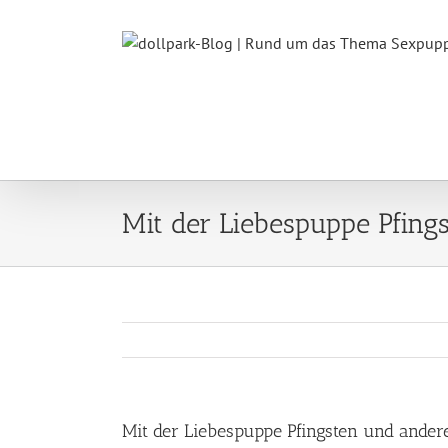
Zum
Inhalt
springen
Mit der Liebespuppe Pfing
Mit der Liebespuppe Pfingsten und ander