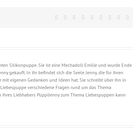
Facebook
Twitter
Reddit
LinkedIn
WhatsApp
Tumblr
Pinterest
Vk
E
M
hten Silikonpuppe. Sie ist eine Mechadoll Emilie und wurde Ende
y gekauft. In ihr befindet sich die Seele Jenny, die für ihren
 mit eigenen Gedanken und Ideen hat. Sie schreibt über ihn in
er Liebespuppe verschiedene Fragen rund um das Thema
n ihres Liebhabers PüppiJenny zum Thema Liebespuppen kann