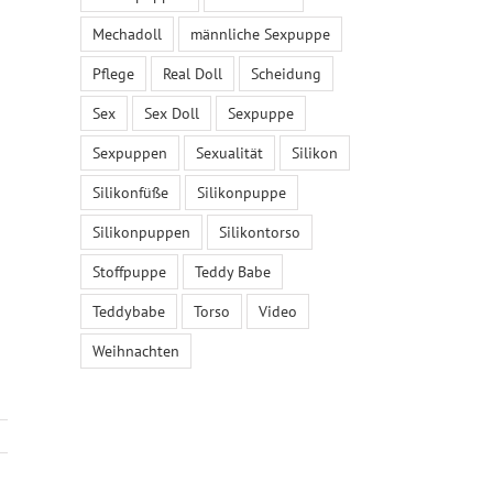
Mechadoll
männliche Sexpuppe
Pflege
Real Doll
Scheidung
Sex
Sex Doll
Sexpuppe
Sexpuppen
Sexualität
Silikon
Silikonfüße
Silikonpuppe
Silikonpuppen
Silikontorso
Stoffpuppe
Teddy Babe
Teddybabe
Torso
Video
Weihnachten