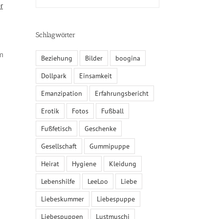
r
Schlagwörter
m
Beziehung
Bilder
boogina
Dollpark
Einsamkeit
Emanzipation
Erfahrungsbericht
Erotik
Fotos
Fußball
Fußfetisch
Geschenke
Gesellschaft
Gummipuppe
Heirat
Hygiene
Kleidung
Lebenshilfe
LeeLoo
Liebe
Liebeskummer
Liebespuppe
Liebespuppen
Lustmuschi