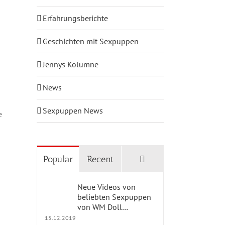
Erfahrungsberichte
Geschichten mit Sexpuppen
Jennys Kolumne
News
Sexpuppen News
e
Comments
Popular
Recent
Neue Videos von
beliebten Sexpuppen
von WM Doll…
15.12.2019