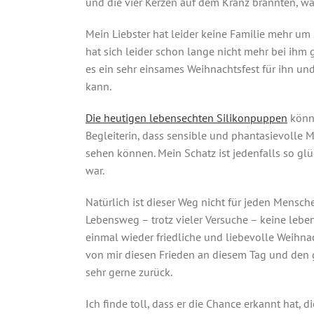
und die vier Kerzen auf dem Kranz brannten, wa
Mein Liebster hat leider keine Familie mehr um si
hat sich leider schon lange nicht mehr bei ih
es ein sehr einsames Weihnachtsfest für ihn un
kann.
Die heutigen lebensechten Silikonpuppen
könne
Begleiterin, dass sensible und phantasievolle 
sehen können. Mein Schatz ist jedenfalls so glü
war.
Natürlich ist dieser Weg nicht für jeden Mensc
Lebensweg – trotz vieler Versuche – keine leb
einmal wieder friedliche und liebevolle Weihnac
von mir diesen Frieden an diesem Tag und den g
sehr gerne zurück.
Ich finde toll, dass er die Chance erkannt hat, 