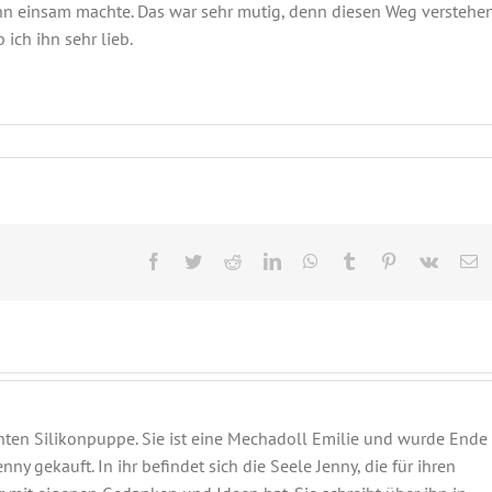
ihn einsam machte. Das war sehr mutig, denn diesen Weg verstehe
ich ihn sehr lieb.
Facebook
Twitter
Reddit
LinkedIn
WhatsApp
Tumblr
Pinterest
Vk
E
M
hten Silikonpuppe. Sie ist eine Mechadoll Emilie und wurde Ende
y gekauft. In ihr befindet sich die Seele Jenny, die für ihren