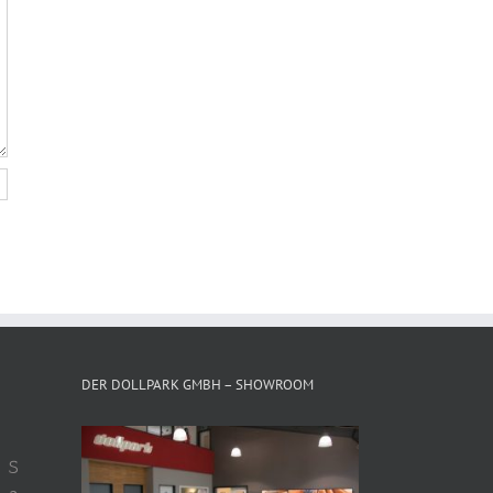
DER DOLLPARK GMBH – SHOWROOM
S