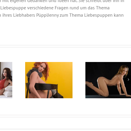
 mit eigenen Gedanken und Ideen hat. Sie schreibt über ihn in
er Liebespuppe verschiedene Fragen rund um das Thema
n ihres Liebhabers PüppiJenny zum Thema Liebespuppen kann