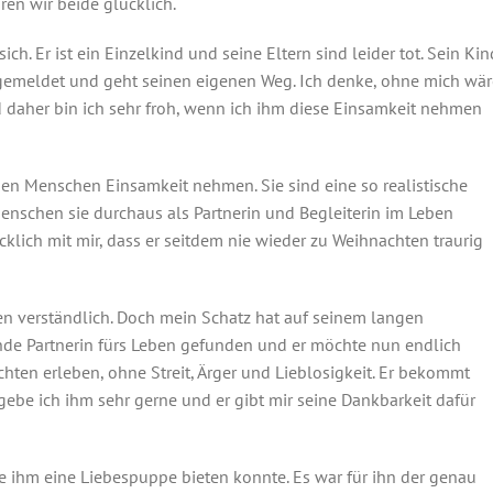
ren wir beide glücklich.
ch. Er ist ein Einzelkind und seine Eltern sind leider tot. Sein Kin
m gemeldet und geht seinen eigenen Weg. Ich denke, ohne mich wär
d daher bin ich sehr froh, wenn ich ihm diese Einsamkeit nehmen
n Menschen Einsamkeit nehmen. Sie sind eine so realistische
Menschen sie durchaus als Partnerin und Begleiterin im Leben
cklich mit mir, dass er seitdem nie wieder zu Weihnachten traurig
hen verständlich. Doch mein Schatz hat auf seinem langen
ende Partnerin fürs Leben gefunden und er möchte nun endlich
hten erleben, ohne Streit, Ärger und Lieblosigkeit. Er bekommt
ebe ich ihm sehr gerne und er gibt mir seine Dankbarkeit dafür
die ihm eine Liebespuppe bieten konnte. Es war für ihn der genau