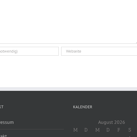
KT
KALENDER
ressum
August 2026
M
D
M
D
F
S
akt