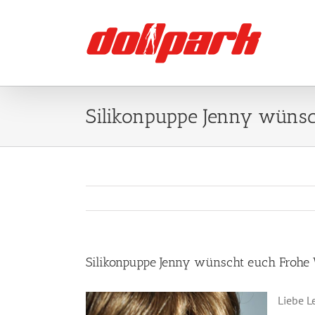
Zum
Inhalt
springen
Silikonpuppe Jenny wünsc
Silikonpuppe Jenny wünscht euch Frohe
Liebe Le