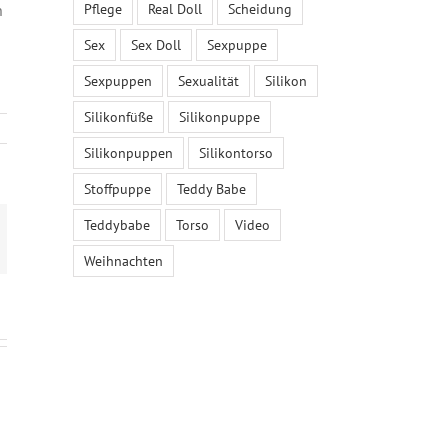
Pflege
Real Doll
Scheidung
n
Sex
Sex Doll
Sexpuppe
Sexpuppen
Sexualität
Silikon
Silikonfüße
Silikonpuppe
Silikonpuppen
Silikontorso
Stoffpuppe
Teddy Babe
Teddybabe
Torso
Video
-
ail
Weihnachten