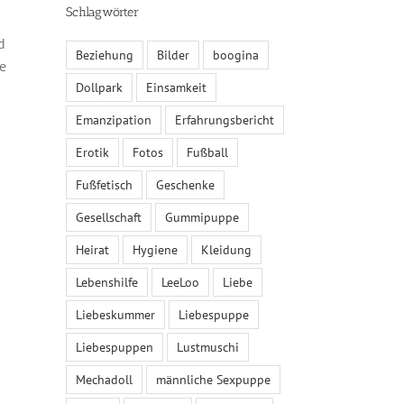
Schlagwörter
d
Beziehung
Bilder
boogina
e
Dollpark
Einsamkeit
Emanzipation
Erfahrungsbericht
Erotik
Fotos
Fußball
Fußfetisch
Geschenke
Gesellschaft
Gummipuppe
Heirat
Hygiene
Kleidung
Lebenshilfe
LeeLoo
Liebe
Liebeskummer
Liebespuppe
Liebespuppen
Lustmuschi
Mechadoll
männliche Sexpuppe