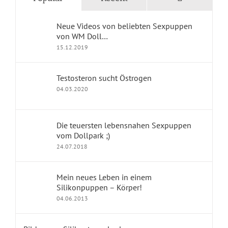
Blog Home
Neue Videos von beliebten Sexpuppen
Geschichten mit Sexpuppen
von WM Doll…
15.12.2019
Jennys Kolumne
Erfahrungsberichte
Testosteron sucht Östrogen
04.03.2020
dollpark Shop
Die teuersten lebensnahen Sexpuppen
vom Dollpark ;)
KONTAKT
24.07.2018
Impressum
Mein neues Leben in einem
Silikonpuppen – Körper!
Kontakt
04.06.2013
Datenschutz