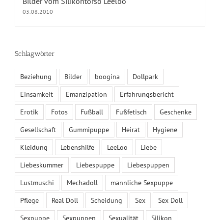
Bilder vom Silikontorso Leeloo
Fragen und Antworten
03.08.2010
KALENDER
Schlagwörter
August 2026
Beziehung
Bilder
boogina
Dollpark
M
D
M
D
F
S
S
Einsamkeit
Emanzipation
Erfahrungsbericht
1
2
Erotik
Fotos
Fußball
Fußfetisch
Geschenke
3
4
5
6
7
8
9
10
11
12
13
14
15
16
Gesellschaft
Gummipuppe
Heirat
Hygiene
17
18
19
20
21
22
23
Kleidung
Lebenshilfe
LeeLoo
Liebe
24
25
26
27
28
29
30
Liebeskummer
Liebespuppe
Liebespuppen
31
« Juni
Lustmuschi
Mechadoll
männliche Sexpuppe
Pflege
Real Doll
Scheidung
Sex
Sex Doll
DER DOLLPARK GMBH – SHOWROOM
Sexpuppe
Sexpuppen
Sexualität
Silikon