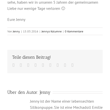
sehe, haben wir in unseren 5 Jahren der gemeinsamen
Liebe nur wenige Tage verloren 🙂
Eure Jenny
Von
Jenny
|
15.03.2016
|
Jennys Kolumne
|
0 Kommentare
Teile diesen Beitrag!
Facebook
Twitter
Reddit
LinkedIn
WhatsApp
Tumblr
Pinterest
Vk
E-
Mail
Über den Autor:
Jenny
Jenny ist der Name einer lebensechten
Silikonpuppe. Sie ist eine Mechadoll Emilie