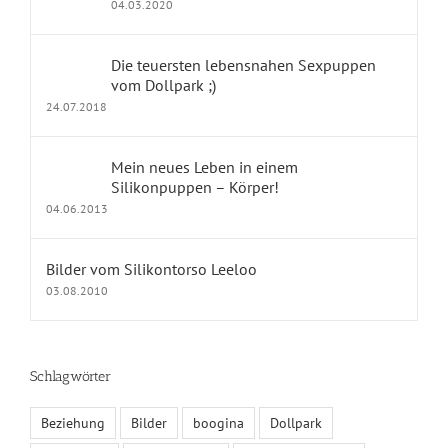
04.03.2020
dollpark Shop
Die teuersten lebensnahen Sexpuppen
vom Dollpark ;)
24.07.2018
KONTAKT
Mein neues Leben in einem
Impressum
Silikonpuppen – Körper!
04.06.2013
Kontakt
Datenschutz
Bilder vom Silikontorso Leeloo
03.08.2010
Fragen und Antworten
Schlagwörter
KALENDER
Beziehung
Bilder
boogina
Dollpark
August 2026