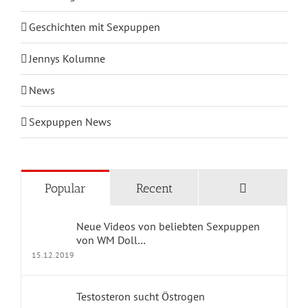
Geschichten mit Sexpuppen
Jennys Kolumne
News
Sexpuppen News
KATEGORIEN
Comments
Popular
Recent
Blog Home
Neue Videos von beliebten Sexpuppen
Geschichten mit Sexpuppen
von WM Doll…
15.12.2019
Jennys Kolumne
Testosteron sucht Östrogen
Erfahrungsberichte