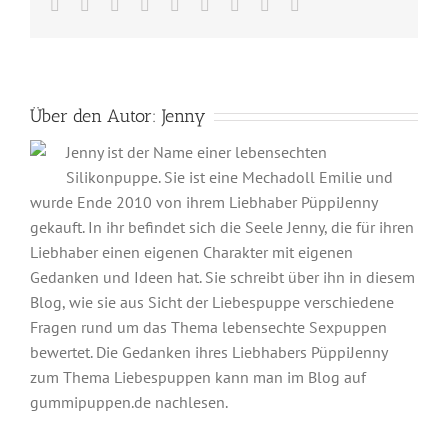
Facebook
Twitter
Reddit
LinkedIn
WhatsApp
Tumblr
Pinterest
Vk
E-
Mail
Über den Autor:
Jenny
Jenny ist der Name einer lebensechten
Silikonpuppe. Sie ist eine Mechadoll Emilie und
wurde Ende 2010 von ihrem Liebhaber PüppiJenny
gekauft. In ihr befindet sich die Seele Jenny, die für ihren
Liebhaber einen eigenen Charakter mit eigenen
Gedanken und Ideen hat. Sie schreibt über ihn in diesem
Blog, wie sie aus Sicht der Liebespuppe verschiedene
Fragen rund um das Thema lebensechte Sexpuppen
bewertet. Die Gedanken ihres Liebhabers PüppiJenny
zum Thema Liebespuppen kann man im Blog auf
gummipuppen.de nachlesen.