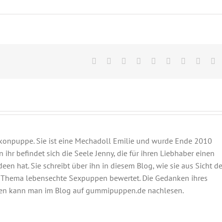
Facebook
Twitter
Reddit
LinkedIn
WhatsApp
Tumblr
Pinterest
Vk
E
M
likonpuppe. Sie ist eine Mechadoll Emilie und wurde Ende 2010
 ihr befindet sich die Seele Jenny, die für ihren Liebhaber einen
n hat. Sie schreibt über ihn in diesem Blog, wie sie aus Sicht de
 Thema lebensechte Sexpuppen bewertet. Die Gedanken ihres
en kann man im Blog auf gummipuppen.de nachlesen.