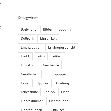
en
Schlagwörter
S
Beziehung
Bilder
boogina
Dollpark
Einsamkeit
Emanzipation
Erfahrungsbericht
Erotik
Fotos
Fußball
Fußfetisch
Geschenke
Gesellschaft
Gummipuppe
Heirat
Hygiene
Kleidung
Lebenshilfe
LeeLoo
Liebe
Liebeskummer
Liebespuppe
Liebespuppen
Lustmuschi