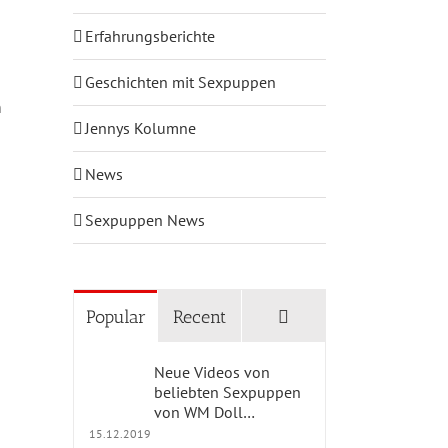
Erfahrungsberichte
Geschichten mit Sexpuppen
h
Jennys Kolumne
News
Sexpuppen News
Comments
Popular
Recent
Neue Videos von
beliebten Sexpuppen
von WM Doll…
15.12.2019