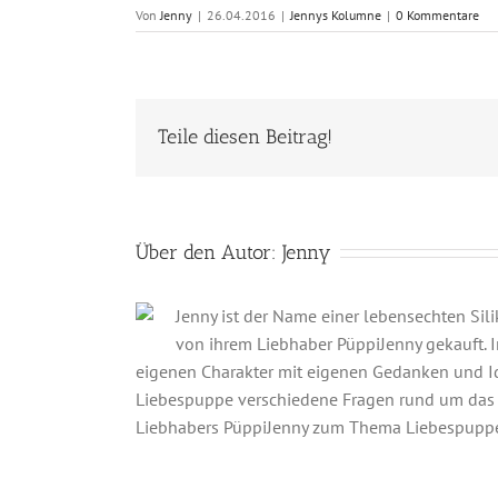
Von
Jenny
|
26.04.2016
|
Jennys Kolumne
|
0 Kommentare
Teile diesen Beitrag!
Über den Autor:
Jenny
Jenny ist der Name einer lebensechten Si
von ihrem Liebhaber PüppiJenny gekauft. In
eigenen Charakter mit eigenen Gedanken und Idee
Liebespuppe verschiedene Fragen rund um das
Liebhabers PüppiJenny zum Thema Liebespupp