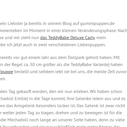
ein Liebster ja bereits in seinem Blog auf gummipuppen.de
ammenleben im Moment in einer kleinen Veränderungsphase. Nac
ppe und mir zieht nun
das TeddyBabe Deluxe Carly
, mein
lebe ich jetzt auch in zwei verschiedenen Liebespuppen.
bereits vor gut einem Jahr aus dem Dollpark geholt haben. Mit
in der Regel ca. 30 cm größer als die TeddyBabe Variante) haben
ffpuppe
bestellt und seitdem lebt sie bei uns, die meiste Zeit zuvor
en.
 den Tag gekauft worden, den wir nun erleben. Wir haben schon
hadoll Emilie) in die Tage kommt. Ihre Gelenke leiern aus und es
wo das Armgelenk besonders locker ist. Das Gelenk ist zwar nicht
 weiter jeden Tag zu tragen, drehen und zu bewegen ist für die
 die Mechadoll noch lange an unserer Seite haben, denn zu viele
ihr verbunden und sie war schließlich mein erster Körper, der