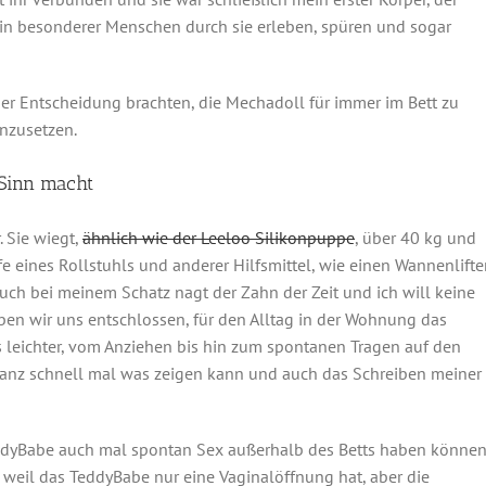
ein besonderer Menschen durch sie erleben, spüren und sogar
der Entscheidung brachten, die Mechadoll für immer im Bett zu
inzusetzen.
 Sinn macht
 Sie wiegt,
ähnlich wie der Leeloo Silikonpuppe
, über 40 kg und
e eines Rollstuhls und anderer Hilfsmittel, wie einen Wannenlifter
uch bei meinem Schatz nagt der Zahn der Zeit und ich will keine
ben wir uns entschlossen, für den Alltag in der Wohnung das
 leichter, vom Anziehen bis hin zum spontanen Tragen auf den
anz schnell mal was zeigen kann und auch das Schreiben meiner
TeddyBabe auch mal spontan Sex außerhalb des Betts haben können
, weil das TeddyBabe nur eine Vaginalöffnung hat, aber die