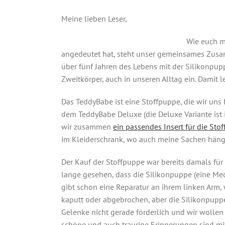
Meine lieben Leser,
Wie euch m
angedeutet hat, steht unser gemeinsames Zus
über fünf Jahren des Lebens mit der Silikonpu
Zweitkörper, auch in unseren Alltag ein. Damit 
Das TeddyBabe ist eine Stoffpuppe, die wir uns 
dem TeddyBabe Deluxe (die Deluxe Variante ist 
wir zusammen
ein passendes Insert für die Sto
im Kleiderschrank, wo auch meine Sachen häng
Der Kauf der Stoffpuppe war bereits damals für
lange gesehen, dass die Silikonpuppe (eine Mec
gibt schon eine Reparatur an ihrem linken Arm, 
kaputt oder abgebrochen, aber die Silikonpuppe
Gelenke nicht gerade förderlich und wir wollen
schöne und auch traurige Erinnerungen sind mit 