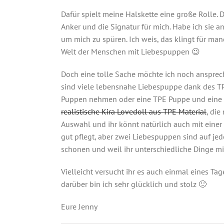
Dafür spielt meine Halskette eine große Rolle. 
Anker und die Signatur für mich. Habe ich sie an,
um mich zu spüren. Ich weis, das klingt für man
Welt der Menschen mit Liebespuppen 😉
Doch eine tolle Sache möchte ich noch ansprech
sind viele lebensnahe Liebespuppe dank des TPE
Puppen nehmen oder eine TPE Puppe und eine S
realistische Kira Lovedoll aus TPE Material
, die
Auswahl und ihr könnt natürlich auch mit einer e
gut pflegt, aber zwei Liebespuppen sind auf jed
schonen und weil ihr unterschiedliche Dinge m
Vielleicht versucht ihr es auch einmal eines Ta
darüber bin ich sehr glücklich und stolz 🙂
Eure Jenny