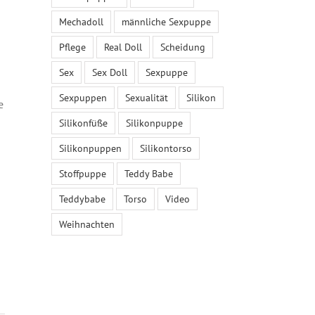
Mechadoll
männliche Sexpuppe
Pflege
Real Doll
Scheidung
Sex
Sex Doll
Sexpuppe
Sexpuppen
Sexualität
Silikon
e
Silikonfüße
Silikonpuppe
Silikonpuppen
Silikontorso
Stoffpuppe
Teddy Babe
Teddybabe
Torso
Video
Weihnachten