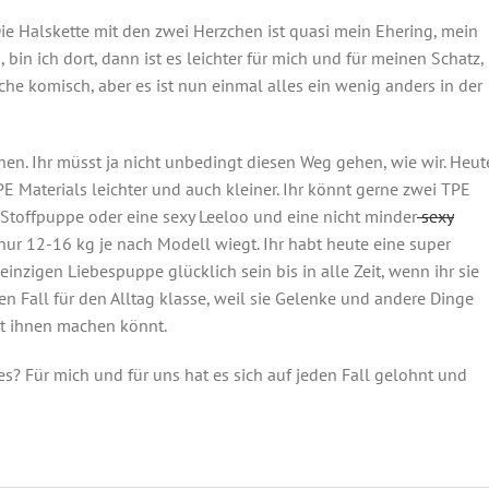
Die Halskette mit den zwei Herzchen ist quasi mein Ehering, mein
 bin ich dort, dann ist es leichter für mich und für meinen Schatz,
che komisch, aber es ist nun einmal alles ein wenig anders in der
en. Ihr müsst ja nicht unbedingt diesen Weg gehen, wie wir. Heut
 Materials leichter und auch kleiner. Ihr könnt gerne zwei TPE
toffpuppe oder eine sexy Leeloo und eine nicht minder
sexy
 nur 12-16 kg je nach Modell wiegt. Ihr habt heute eine super
inzigen Liebespuppe glücklich sein bis in alle Zeit, wenn ihr sie
en Fall für den Alltag klasse, weil sie Gelenke und andere Dinge
it ihnen machen könnt.
ges? Für mich und für uns hat es sich auf jeden Fall gelohnt und