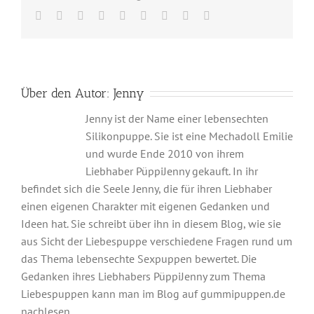
Facebook
Twitter
Reddit
LinkedIn
WhatsApp
Tumblr
Pinterest
Vk
E-
Mail
Über den Autor:
Jenny
Jenny ist der Name einer lebensechten
Silikonpuppe. Sie ist eine Mechadoll Emilie und
wurde Ende 2010 von ihrem Liebhaber PüppiJenny
gekauft. In ihr befindet sich die Seele Jenny, die für ihren
Liebhaber einen eigenen Charakter mit eigenen
Gedanken und Ideen hat. Sie schreibt über ihn in diesem
Blog, wie sie aus Sicht der Liebespuppe verschiedene
Fragen rund um das Thema lebensechte Sexpuppen
bewertet. Die Gedanken ihres Liebhabers PüppiJenny
zum Thema Liebespuppen kann man im Blog auf
gummipuppen.de nachlesen.