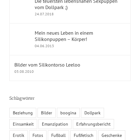
24.07.2018
KONTAKT
Mein neues Leben in einem
Impressum
Silikonpuppen – Körper!
04.06.2013
Kontakt
Datenschutz
Bilder vom Silikontorso Leeloo
03.08.2010
Fragen und Antworten
Schlagwörter
KALENDER
Beziehung
Bilder
boogina
Dollpark
August 2026
Einsamkeit
Emanzipation
Erfahrungsbericht
M
D
M
D
F
S
S
1
2
Erotik
Fotos
Fußball
Fußfetisch
Geschenke
3
4
5
6
7
8
9
Gesellschaft
Gummipuppe
Heirat
Hygiene