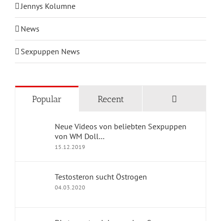
News
Sexpuppen News
KATEGORIEN
Comments
Popular
Recent
Blog Home
Neue Videos von beliebten Sexpuppen
von WM Doll…
Geschichten mit Sexpuppen
15.12.2019
Jennys Kolumne
Testosteron sucht Östrogen
Erfahrungsberichte
04.03.2020
dollpark Shop
Die teuersten lebensnahen Sexpuppen
vom Dollpark ;)