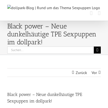
Zum
Inhalt
springen
Black power – Neue
dunkelhäutige TPE Sexpuppen
im dollpark!
Suche
nach:
Zurück
Vor
Black power – Neue dunkelhäutige TPE
Sexpuppen im dollpark!