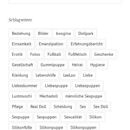
Schlagwörter
KALENDER
Beziehung
Bilder
boogina
Dollpark
August 2026
Einsamkeit
Emanzipation
Erfahrungsbericht
M
D
M
D
F
S
S
1
2
Erotik
Fotos
Fußball
Fußfetisch
Geschenke
3
4
5
6
7
8
9
Gesellschaft
Gummipuppe
Heirat
Hygiene
10
11
12
13
14
15
16
Kleidung
Lebenshilfe
LeeLoo
Liebe
17
18
19
20
21
22
23
24
25
26
27
28
29
30
Liebeskummer
Liebespuppe
Liebespuppen
31
Lustmuschi
Mechadoll
männliche Sexpuppe
« Juni
Pflege
Real Doll
Scheidung
Sex
Sex Doll
Sexpuppe
Sexpuppen
Sexualität
Silikon
DER DOLLPARK GMBH – SHOWROOM
Silikonfüße
Silikonpuppe
Silikonpuppen