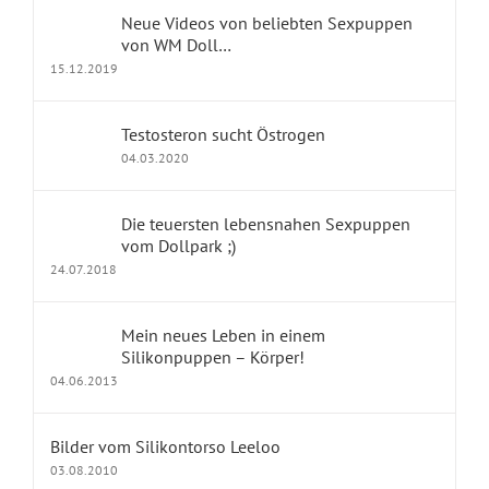
Neue Videos von beliebten Sexpuppen
Geschichten mit Sexpuppen
von WM Doll…
15.12.2019
Jennys Kolumne
Testosteron sucht Östrogen
Erfahrungsberichte
04.03.2020
dollpark Shop
Die teuersten lebensnahen Sexpuppen
vom Dollpark ;)
24.07.2018
KONTAKT
Mein neues Leben in einem
Impressum
Silikonpuppen – Körper!
04.06.2013
Kontakt
Datenschutz
Bilder vom Silikontorso Leeloo
03.08.2010
Fragen und Antworten