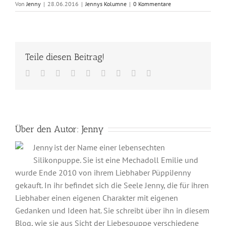
Von
Jenny
|
28.06.2016
|
Jennys Kolumne
|
0 Kommentare
Teile diesen Beitrag!
Facebook
Twitter
Reddit
LinkedIn
WhatsApp
Tumblr
Pinterest
Vk
E-
Mail
Über den Autor:
Jenny
Jenny ist der Name einer lebensechten
Silikonpuppe. Sie ist eine Mechadoll Emilie und
wurde Ende 2010 von ihrem Liebhaber PüppiJenny
gekauft. In ihr befindet sich die Seele Jenny, die für ihren
Liebhaber einen eigenen Charakter mit eigenen
Gedanken und Ideen hat. Sie schreibt über ihn in diesem
Blog, wie sie aus Sicht der Liebespuppe verschiedene