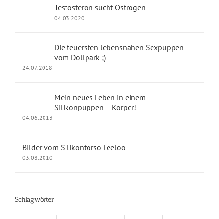
Testosteron sucht Östrogen
Erfahrungsberichte
04.03.2020
dollpark Shop
Die teuersten lebensnahen Sexpuppen
vom Dollpark ;)
24.07.2018
KONTAKT
Mein neues Leben in einem
Impressum
Silikonpuppen – Körper!
04.06.2013
Kontakt
Datenschutz
Bilder vom Silikontorso Leeloo
03.08.2010
Fragen und Antworten
Schlagwörter
KALENDER