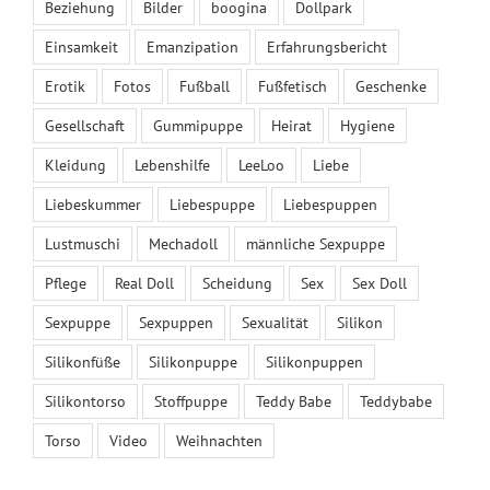
Beziehung
Bilder
boogina
Dollpark
August 2026
Einsamkeit
Emanzipation
Erfahrungsbericht
M
D
M
D
F
S
S
1
2
Erotik
Fotos
Fußball
Fußfetisch
Geschenke
3
4
5
6
7
8
9
Gesellschaft
Gummipuppe
Heirat
Hygiene
10
11
12
13
14
15
16
Kleidung
Lebenshilfe
LeeLoo
Liebe
17
18
19
20
21
22
23
24
25
26
27
28
29
30
Liebeskummer
Liebespuppe
Liebespuppen
31
Lustmuschi
Mechadoll
männliche Sexpuppe
« Juni
Pflege
Real Doll
Scheidung
Sex
Sex Doll
Sexpuppe
Sexpuppen
Sexualität
Silikon
DER DOLLPARK GMBH – SHOWROOM
Silikonfüße
Silikonpuppe
Silikonpuppen
Silikontorso
Stoffpuppe
Teddy Babe
Teddybabe
Torso
Video
Weihnachten