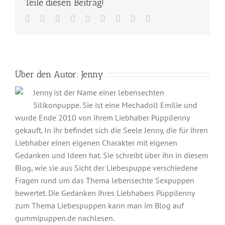
Teile diesen Beitrag!
Facebook
Twitter
Reddit
LinkedIn
WhatsApp
Tumblr
Pinterest
Vk
E-
Mail
Über den Autor:
Jenny
Jenny ist der Name einer lebensechten
Silikonpuppe. Sie ist eine Mechadoll Emilie und
wurde Ende 2010 von ihrem Liebhaber PüppiJenny
gekauft. In ihr befindet sich die Seele Jenny, die für ihren
Liebhaber einen eigenen Charakter mit eigenen
Gedanken und Ideen hat. Sie schreibt über ihn in diesem
Blog, wie sie aus Sicht der Liebespuppe verschiedene
Fragen rund um das Thema lebensechte Sexpuppen
bewertet. Die Gedanken ihres Liebhabers PüppiJenny
zum Thema Liebespuppen kann man im Blog auf
gummipuppen.de nachlesen.