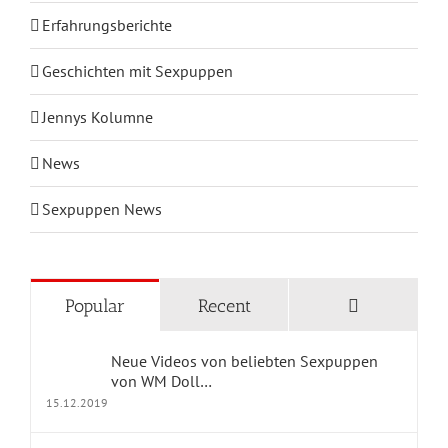
Erfahrungsberichte
Geschichten mit Sexpuppen
Jennys Kolumne
News
Sexpuppen News
KATEGORIEN
Comments
Popular
Recent
Blog Home
Neue Videos von beliebten Sexpuppen
Geschichten mit Sexpuppen
von WM Doll…
15.12.2019
Jennys Kolumne